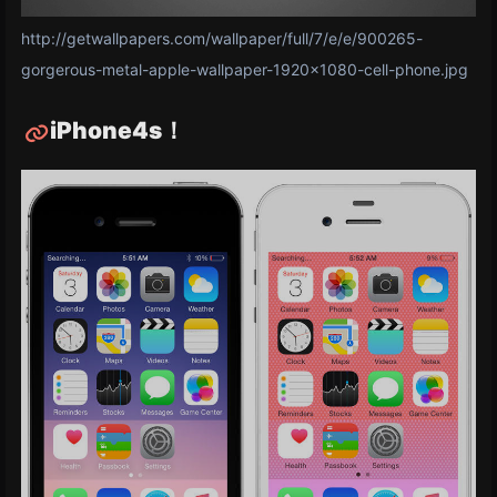
http://getwallpapers.com/wallpaper/full/7/e/e/900265-
gorgerous-metal-apple-wallpaper-1920x1080-cell-phone.jpg
iPhone4s！