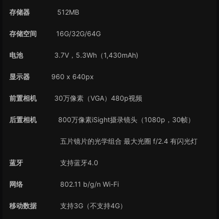
存储器
512MB
存储空间
16G/32G/64G
电池
3.7V，5.3Wh（1,430mAh)
显示器
960 x 640px
前置相机
30万像素（VGA）480p视频
后置相机
800万像素iSight摄录镜头（1080p，30帧）
五片镜片的光学组合 最大光圈 f/2.4 有闪光灯
蓝牙
支持蓝牙4.0
网络
802.11 b/g/n Wi-Fi
移动数据
支持3G（不支持4G）