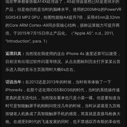
现在苹果都要搭载A14X处理器了，A5处理器显然已经是老掉牙的
产品，但是他仍然是当时的巅峰水平。使用的200MHz的PowerVR
SGX543 MP2 GPU，绘图性能较A4提升7倍，采用45nm及32nm
的Core ARM Cortex-A9同步双核心结构，据称运算能力可提升两
倍。于2015年7月15日停止产品化。（”Apple A5“. n.d., 2011,
“Introduction”, para. 1）
返璞归真：
当然现在我使用的这台 iPhone 4s 速度还算可以接受，
目前没有出现过软件闪退等情况。从点击图标到完全打开某某云音
乐进入我的音乐主页面用时大概6s左右。
话说当年：
在2012还是2013年的时候，当时有幸体验了一下
iPhone4s，在那个还在用iOS5和iOS6的时代，当时的系统操作速
度真的是无语伦比，当然现在看来也只是小菜一碟。但是要知道当
时可是智能触屏手机刚刚问世没几年的时候，当时从诺基亚九宫格
按键老人机换成了高智能触屏手机的感觉，简直就是直接鸟枪换大
炮。在感受到时代的飞速发展的同时，也不禁感叹乔布斯的革命性