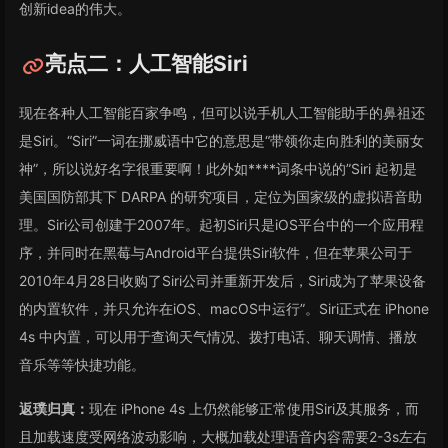
创新idea的伟大。
亮点二：人工智能Siri
现在各种人工智能百家争鸣，但可以说手机人工智能助手的鼻祖还
是Siri。“Siri”一词在挪威语中它的意思是“带领你走向胜利的美丽女
神”，所以说好名字很重要啊！此外如****词条中说的”Siri 起初是
美国国防部其下 DARPA 的研究项目，定位为国家级的虚拟语音助
理。Siri公司创建于2007年。起初Siri只是iOS平台中的一个应用程
序，并同时在黑莓与Android平台提供Siri软件，但在苹果公司于
2010年4月28日收购了Siri公司并重新开发后，Siri成为了苹果设备
的内置软件，并只允许在iOS、macOS中运行”。Siri正式在 iPhone
4s 中内置，可以用于查询天气情况、拨打电话、聊天调情、播放
音乐等等快捷功能。
返璞归真：
现在 iPhone 4s 上仍然能够正常使用Siri及其服务，而
且加载速度受网络波动影响，大概加载处理语音内容需要2-3s左右