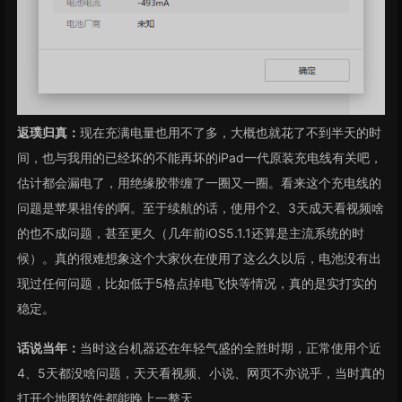
返璞归真：
现在充满电量也用不了多，大概也就花了不到半天的时
间，也与我用的已经坏的不能再坏的iPad一代原装充电线有关吧，
估计都会漏电了，用绝缘胶带缠了一圈又一圈。看来这个充电线的
问题是苹果祖传的啊。至于续航的话，使用个2、3天成天看视频啥
的也不成问题，甚至更久（几年前iOS5.1.1还算是主流系统的时
候）。真的很难想象这个大家伙在使用了这么久以后，电池没有出
现过任何问题，比如低于5格点掉电飞快等情况，真的是实打实的
稳定。
话说当年：
当时这台机器还在年轻气盛的全胜时期，正常使用个近
4、5天都没啥问题，天天看视频、小说、网页不亦说乎，当时真的
打开个地图软件都能晚上一整天