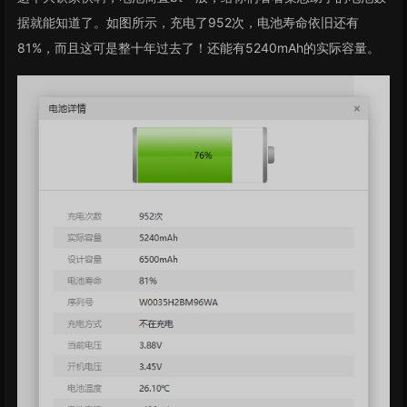
据就能知道了。如图所示，充电了952次，电池寿命依旧还有
81%，而且这可是整十年过去了！还能有5240mAh的实际容量。