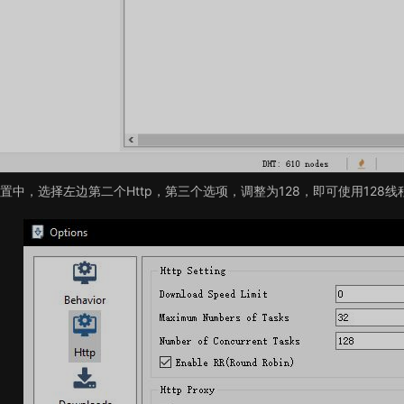
置中，选择左边第二个Http，第三个选项，调整为128，即可使用128