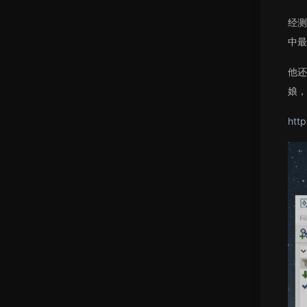
经测
中最
他还
娘，
http