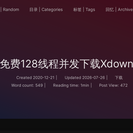
| Random
目录 | Categories
标签 | Tags
回忆 | Archive
免费128线程并发下载Xdow
Created
2020-12-21
|
Updated
2026-07-26
|
下载
Word count:
549
|
Reading time:
1min
|
Post View:
472