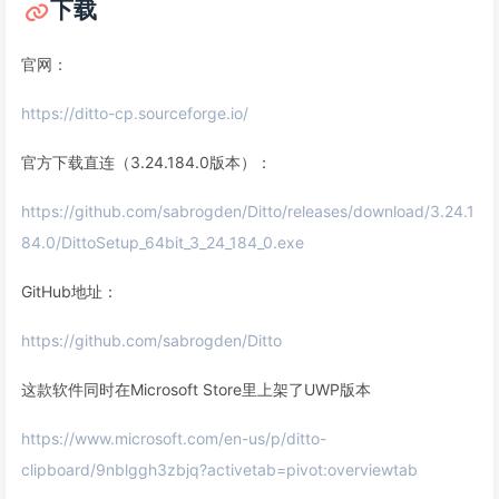
下载
官网：
https://ditto-cp.sourceforge.io/
官方下载直连（3.24.184.0版本）：
https://github.com/sabrogden/Ditto/releases/download/3.24.1
84.0/DittoSetup_64bit_3_24_184_0.exe
GitHub地址：
https://github.com/sabrogden/Ditto
这款软件同时在Microsoft Store里上架了UWP版本
https://www.microsoft.com/en-us/p/ditto-
clipboard/9nblggh3zbjq?activetab=pivot:overviewtab