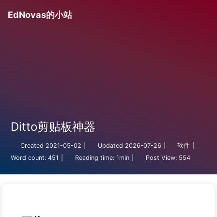
EdNovas的小站
Ditto剪贴板神器
Created
2021-05-02
|
Updated
2026-07-26
|
软件
|
Word count:
451
|
Reading time:
1min
|
Post View:
554