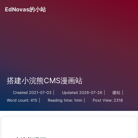
EdNovas的小站
搭建小浣熊CMS漫画站
Created
2021-07-03
|
Updated
2026-07-26
|
建站
|
Word count:
415
|
Reading time:
1min
|
Post View:
2318