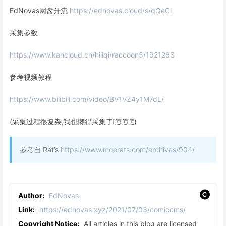
EdNovas网盘分流
https://ednovas.cloud/s/qQeCl
采集参数
https://www.kancloud.cn/hiliqi/raccoon5/1921263
参考视频教程
https://www.bilibili.com/video/BV1VZ4y1M7dL/
(采集过程很复杂,我也懒得采集了嘿嘿嘿)
参考自 Rat’s
https://www.moerats.com/archives/904/
Author:
EdNovas
Link:
https://ednovas.xyz/2021/07/03/comiccms/
Copyright Notice:
All articles in this blog are licensed