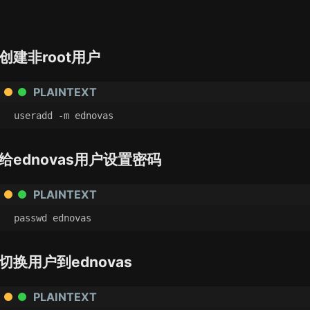
创建非root用户
PLAINTEXT
useradd -m ednovas
给ednovas用户设置密码
PLAINTEXT
passwd ednovas
切换用户到ednovas
PLAINTEXT