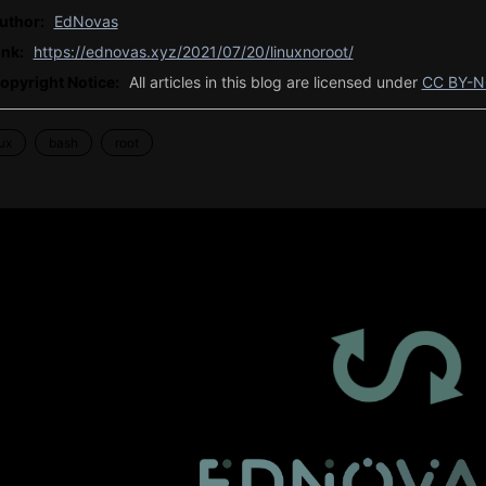
uthor:
EdNovas
ink:
https://ednovas.xyz/2021/07/20/linuxnoroot/
opyright Notice:
All articles in this blog are licensed under
CC BY-N
nux
bash
root