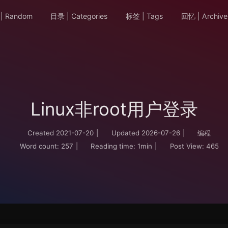
| Random
目录 | Categories
标签 | Tags
回忆 | Archive
Linux非root用户登录
Created
2021-07-20
|
Updated
2026-07-26
|
编程
Word count:
257
|
Reading time:
1min
|
Post View:
465