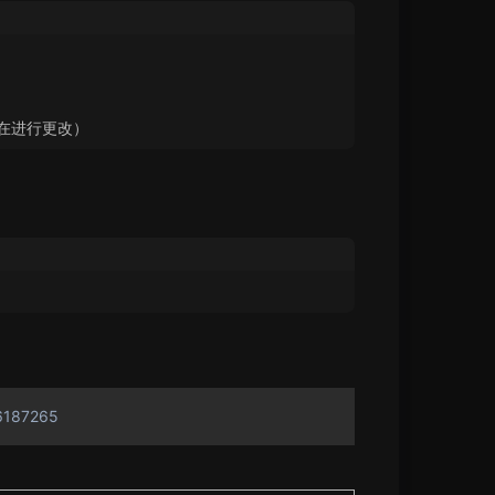
登陆在进行更改）
96187265