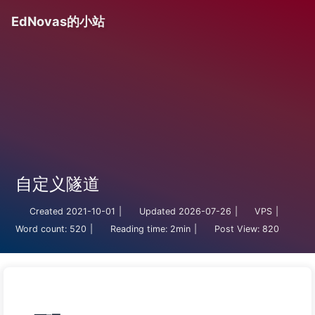
EdNovas的小站
自定义隧道
Created
2021-10-01
|
Updated
2026-07-26
|
VPS
|
Word count:
520
|
Reading time:
2min
|
Post View:
820