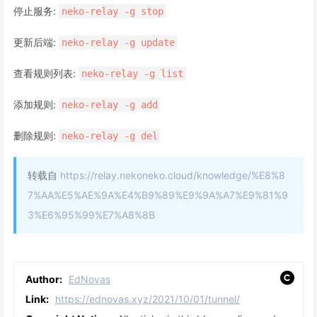
停止服务:
neko-relay -g stop
更新后端:
neko-relay -g update
查看规则列表:
neko-relay -g list
添加规则:
neko-relay -g add
删除规则:
neko-relay -g del
转载自
https://relay.nekoneko.cloud/knowledge/%E8%8
7%AA%E5%AE%9A%E4%B9%89%E9%9A%A7%E9%81%9
3%E6%95%99%E7%A8%8B
Author:
EdNovas
Link:
https://ednovas.xyz/2021/10/01/tunnel/