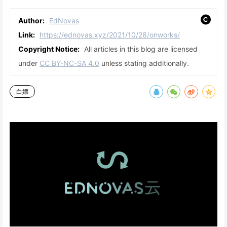
Author:
EdNovas
Link:
https://ednovas.xyz/2021/10/28/onworks/
Copyright Notice:
All articles in this blog are licensed
under
CC BY-NC-SA 4.0
unless stating additionally.
白嫖