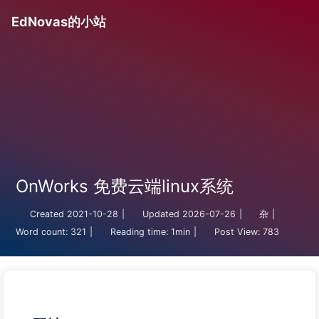
EdNovas的小站
OnWorks 免费云端linux系统
Created
2021-10-28
|
Updated
2026-07-26
|
杂
|
Word count:
321
|
Reading time:
1min
|
Post View:
783