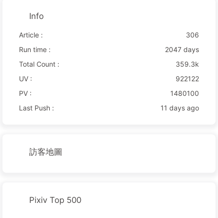
Info
Article :
306
Run time :
2047 days
Total Count :
359.3k
UV :
922122
PV :
1480100
Last Push :
11 days ago
訪客地圖
Pixiv Top 500