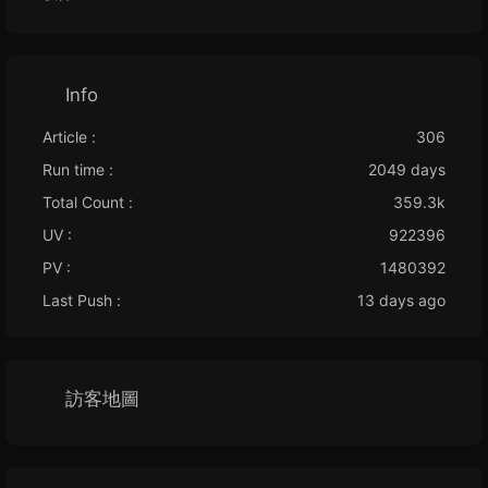
Info
Article :
306
Run time :
2049 days
Total Count :
359.3k
UV :
922396
PV :
1480392
Last Push :
13 days ago
訪客地圖