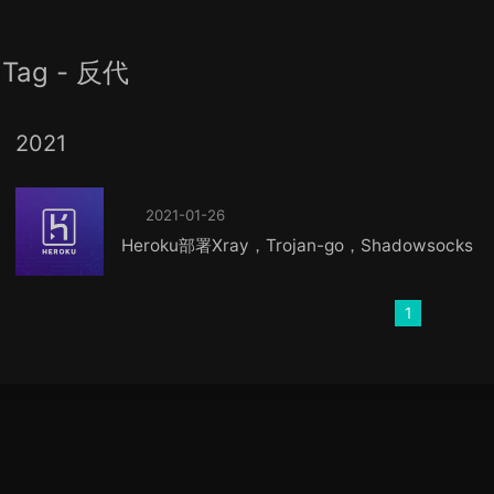
Tag - 反代
2021
2021-01-26
Heroku部署Xray，Trojan-go，Shadowsocks
1