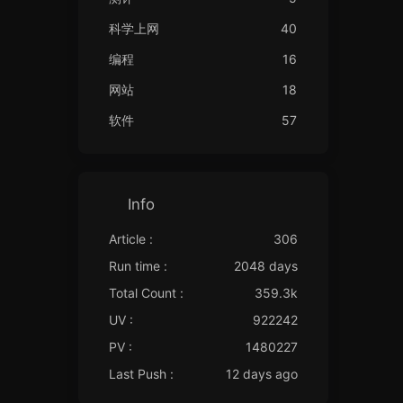
科学上网
40
编程
16
网站
18
软件
57
Info
Article :
306
Run time :
2048 days
Total Count :
359.3k
UV :
922242
PV :
1480227
Last Push :
12 days ago