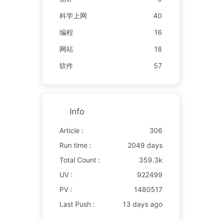
科学上网
40
编程
16
网站
18
软件
57
Info
Article :
306
Run time :
2049 days
Total Count :
359.3k
UV :
922499
PV :
1480517
Last Push :
13 days ago