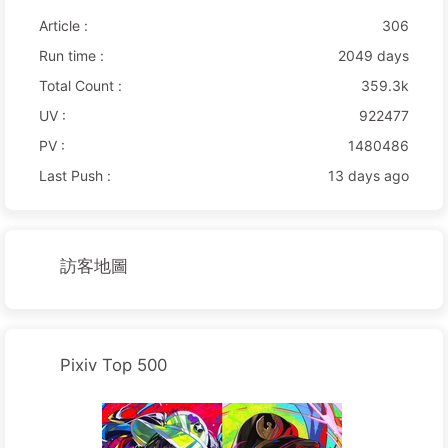
Article :
306
Run time :
2049 days
Total Count :
359.3k
UV :
922477
PV :
1480486
Last Push :
13 days ago
訪客地圖
Pixiv Top 500