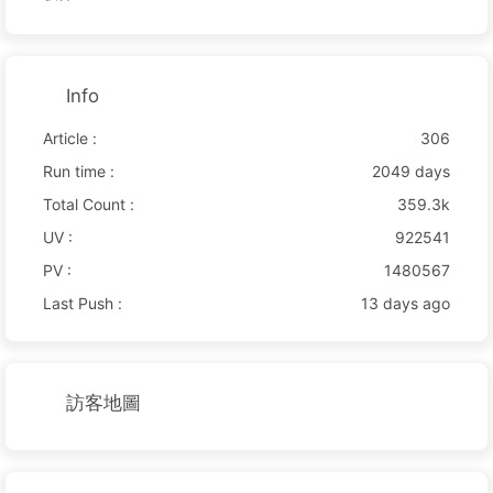
Info
Article :
306
Run time :
2049 days
Total Count :
359.3k
UV :
922541
PV :
1480567
Last Push :
13 days ago
訪客地圖