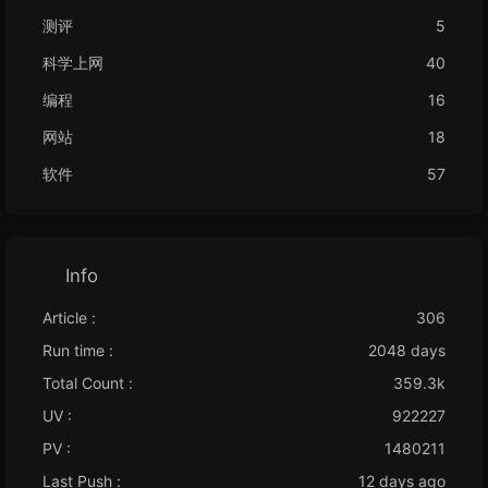
测评
5
科学上网
40
编程
16
网站
18
软件
57
Info
Article :
306
Run time :
2048 days
Total Count :
359.3k
UV :
922227
PV :
1480211
Last Push :
12 days ago