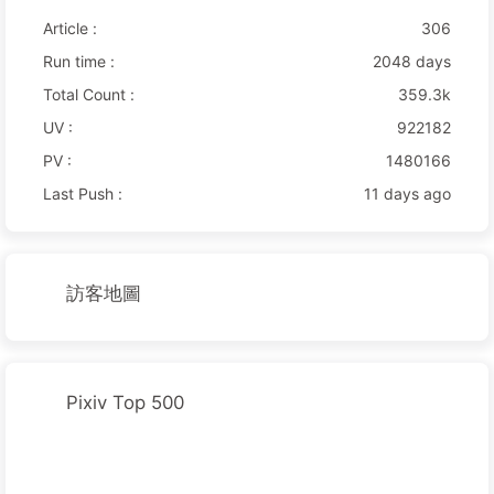
Article :
306
Run time :
2048 days
Total Count :
359.3k
UV :
922182
PV :
1480166
Last Push :
11 days ago
訪客地圖
Pixiv Top 500