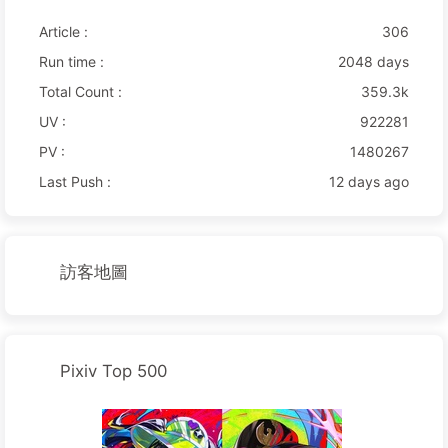
Article :
306
Run time :
2048 days
Total Count :
359.3k
UV :
922281
PV :
1480267
Last Push :
12 days ago
訪客地圖
Pixiv Top 500