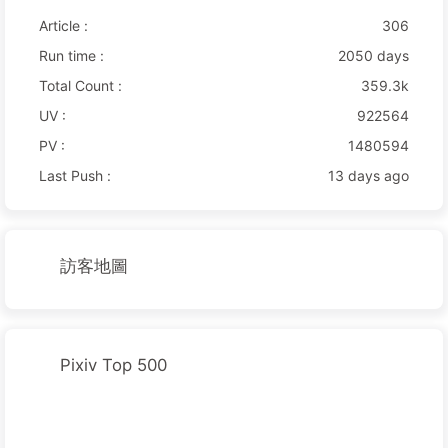
Article :
306
Run time :
2050 days
Total Count :
359.3k
UV :
922564
PV :
1480594
Last Push :
13 days ago
訪客地圖
Pixiv Top 500