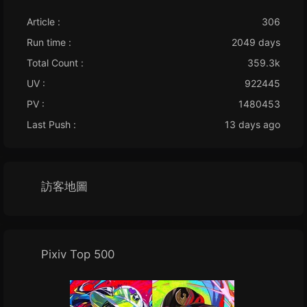
Article :
306
Run time :
2049 days
Total Count :
359.3k
UV :
922445
PV :
1480453
Last Push :
13 days ago
訪客地圖
Pixiv Top 500