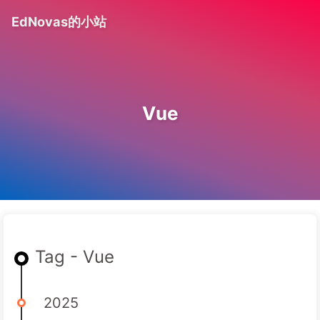
EdNovas的小站
Vue
Tag - Vue
2025