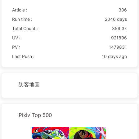
Article :
306
Run time :
2046 days
Total Count :
359.3k
UV :
921896
PV :
1479831
Last Push :
10 days ago
訪客地圖
Pixiv Top 500