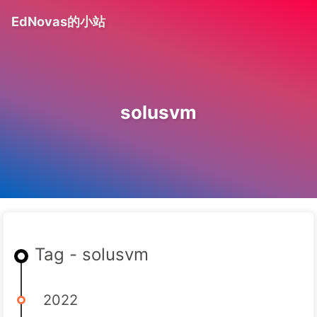
EdNovas的小站
solusvm
Tag - solusvm
2022