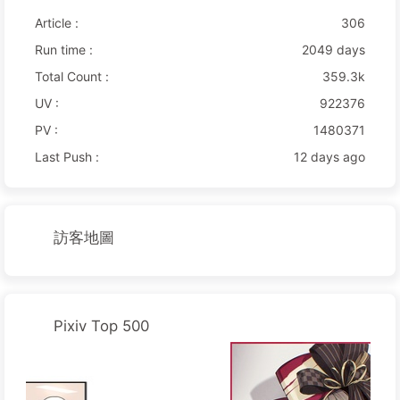
Article :
306
Run time :
2049 days
Total Count :
359.3k
UV :
922376
PV :
1480371
Last Push :
12 days ago
訪客地圖
Pixiv Top 500