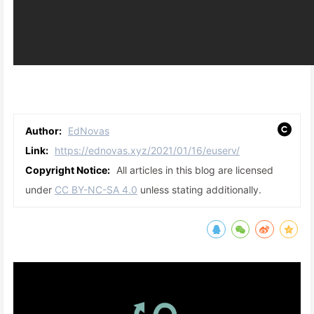
Author:
EdNovas
Link:
https://ednovas.xyz/2021/01/16/euserv/
Copyright Notice:
All articles in this blog are licensed
under
CC BY-NC-SA 4.0
unless stating additionally.