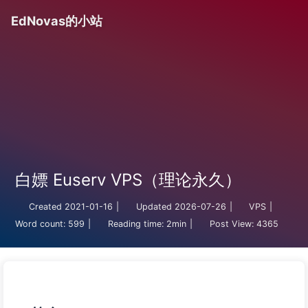
EdNovas的小站
白嫖 Euserv VPS（理论永久）
Created
2021-01-16
|
Updated
2026-07-26
|
VPS
|
Word count:
599
|
Reading time:
2min
|
Post View:
4365