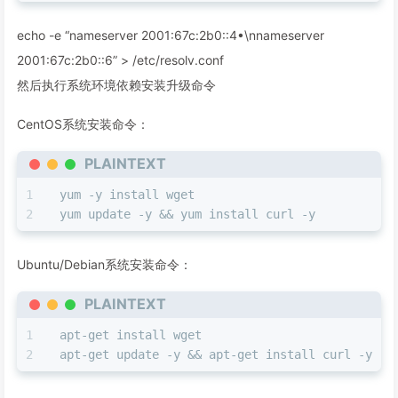
echo -e “nameserver 2001:67c:2b0::4•\nnameserver
2001:67c:2b0::6” > /etc/resolv.conf
然后执行系统环境依赖安装升级命令
CentOS系统安装命令：
PLAINTEXT
yum -y install wget
yum update -y && yum install curl -y
Ubuntu/Debian系统安装命令：
PLAINTEXT
apt-get install wget
apt-get update -y && apt-get install curl -y