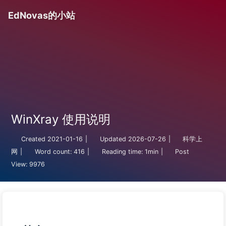
EdNovas的小站
WinXray 使用说明
Created
2021-01-16
|
Updated
2026-07-26
|
科学上
网
|
Word count:
416
|
Reading time:
1min
|
Post
View:
9976