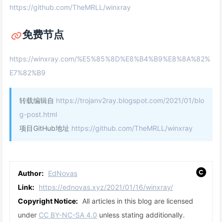
https://github.com/TheMRLL/winxray
免费节点
https://winxray.com/%E5%85%8D%E8%B4%B9%E8%8A%82%
E7%82%B9
转载编辑自
https://trojanv2ray.blogspot.com/2021/01/blo
g-post.html
项目GitHub地址
https://github.com/TheMRLL/winxray
Author:
EdNovas
Link:
https://ednovas.xyz/2021/01/16/winxray/
Copyright Notice:
All articles in this blog are licensed
under
CC BY-NC-SA 4.0
unless stating additionally.