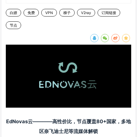
白嫖
免费
VPN
梯子
V2ray
订阅链接
节点
EdNovas云————高性价比，节点覆盖80+国家，多地
区奈飞迪士尼等流媒体解锁