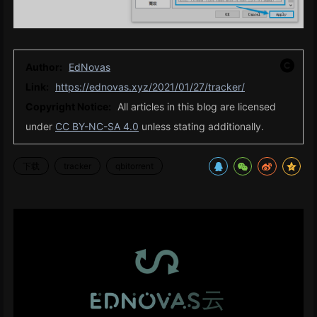
Author:
EdNovas
Link:
https://ednovas.xyz/2021/01/27/tracker/
Copyright Notice:
All articles in this blog are licensed
under
CC BY-NC-SA 4.0
unless stating additionally.
下载
tracker
qbitorrent