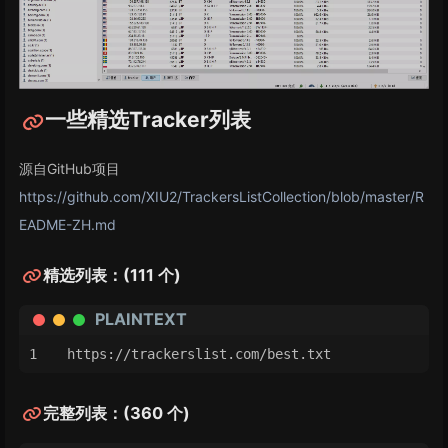
一些精选Tracker列表
源自GitHub项目
https://github.com/XIU2/TrackersListCollection/blob/master/R
EADME-ZH.md
精选列表：(111 个)
PLAINTEXT
https://trackerslist.com/best.txt
完整列表：(360 个)