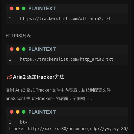
PLAINTEXT
https://trackerslist.com/all_aria2.txt
HTTP(S)列表：
PLAINTEXT
https://trackerslist.com/http_aria2.txt
Aria2 添加tracker方法
复制 Aria2 格式 Tracker 文件中内容后，粘贴到配置文件
aria2.conf 中 bt-tracker= 的后面，示例如下：
PLAINTEXT
bt-
tracker=http://xxx.xx:80/announce,udp://yyy.yy:80/an