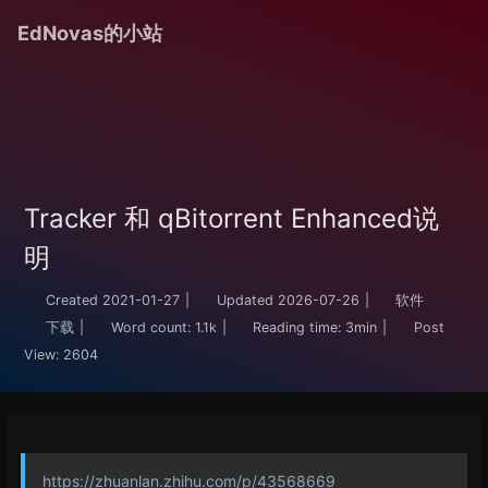
EdNovas的小站
Tracker 和 qBitorrent Enhanced说
明
Created
2021-01-27
|
Updated
2026-07-26
|
软件
下载
|
Word count:
1.1k
|
Reading time:
3min
|
Post
View:
2604
https://zhuanlan.zhihu.com/p/43568669