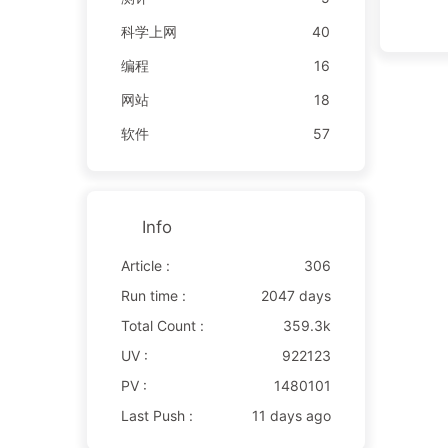
科学上网
40
编程
16
网站
18
软件
57
Info
Article :
306
Run time :
2047 days
Total Count :
359.3k
UV :
922123
PV :
1480101
Last Push :
11 days ago