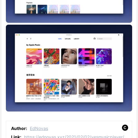
Author:
EdNovas
Link:
https://ednovas.xyz/2021/02/02/yesmusicplayer/