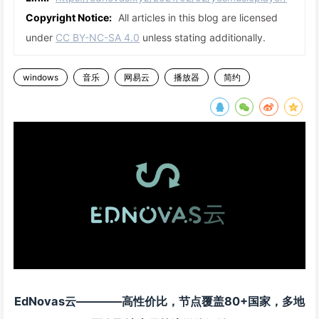
Copyright Notice:
All articles in this blog are licensed
under
CC BY-NC-SA 4.0
unless stating additionally.
windows
音乐
网易云
播放器
简约
EdNovas云————高性价比，节点覆盖80+国家，多地