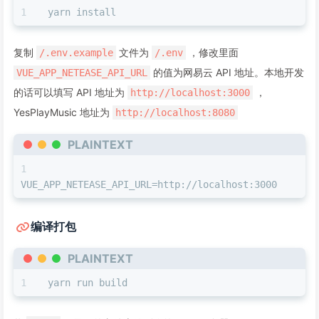
yarn install
复制
文件为
，修改里面
/.env.example
/.env
的值为网易云 API 地址。本地开发
VUE_APP_NETEASE_API_URL
的话可以填写 API 地址为
，
http://localhost:3000
YesPlayMusic 地址为
http://localhost:8080
PLAINTEXT
VUE_APP_NETEASE_API_URL=http://localhost:3000
编译打包
PLAINTEXT
yarn run build