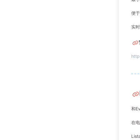
便于
实时
http
和E
在电
Li