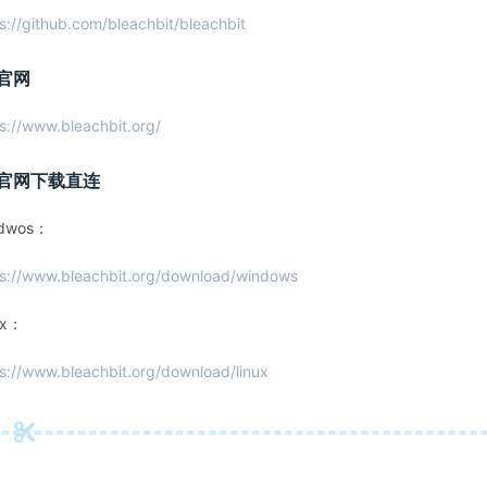
s://github.com/bleachbit/bleachbit
官网
s://www.bleachbit.org/
官网下载直连
dwos：
ps://www.bleachbit.org/download/windows
ux：
s://www.bleachbit.org/download/linux