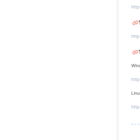
http
http
Win
htt
Lin
http