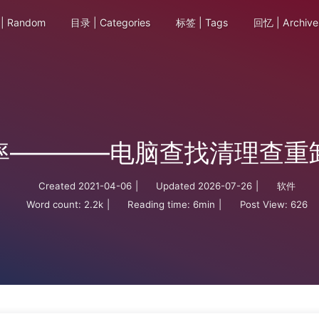
| Random
目录 | Categories
标签 | Tags
回忆 | Archive
率————电脑查找清理查重
Created
2021-04-06
|
Updated
2026-07-26
|
软件
Word count:
2.2k
|
Reading time:
6min
|
Post View:
626