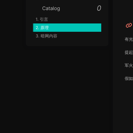
Catalog
1.
引言
2.
原理
3.
暗网内容
有光
提起
军火
假如