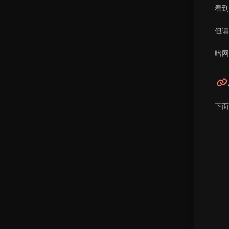
看到
但请
暗网
下面