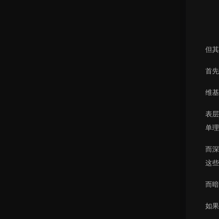
但其
首先
维基
表层
单理
而深
这些
而暗
如果