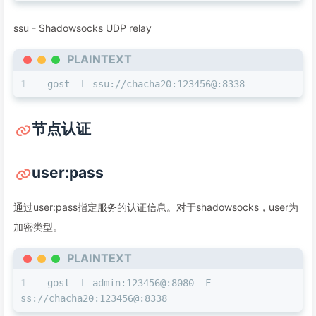
ssu - Shadowsocks UDP relay
PLAINTEXT
gost -L ssu://chacha20:123456@:8338
节点认证
user:pass
通过user:pass指定服务的认证信息。对于shadowsocks，user为
加密类型。
PLAINTEXT
gost -L admin:123456@:8080 -F 
ss://chacha20:123456@:8338