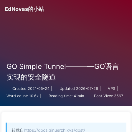
EdNovas的小站
GO Simple Tunnel————GO语言
实现的安全隧道
Created
2021-05-24
|
Updated
2026-07-26
|
VPS
|
Word count:
10.6k
|
Reading time:
41min
|
Post View:
3567
转载自
https://docs.ginuerzh.xyz/gost/