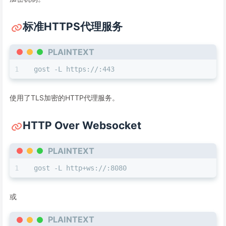
标准HTTPS代理服务
PLAINTEXT
gost -L https://:443
使用了TLS加密的HTTP代理服务。
HTTP Over Websocket
PLAINTEXT
gost -L http+ws://:8080
或
PLAINTEXT