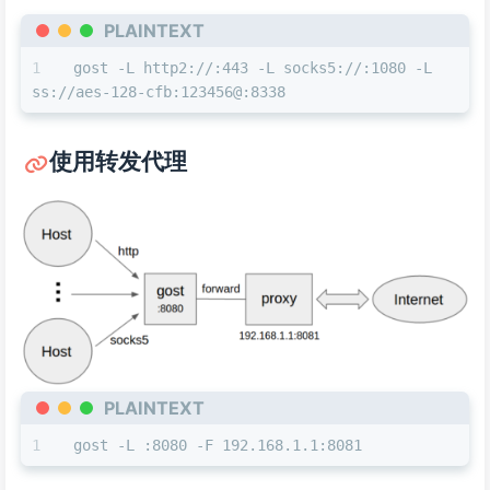
PLAINTEXT
gost -L http2://:443 -L socks5://:1080 -L 
ss://aes-128-cfb:123456@:8338
使用转发代理
PLAINTEXT
gost -L :8080 -F 192.168.1.1:8081