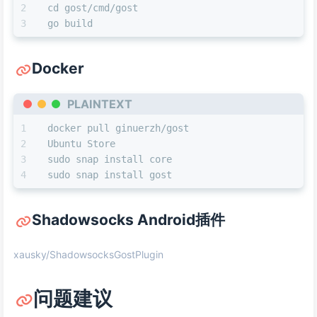
cd gost/cmd/gost
go build
Docker
PLAINTEXT
docker pull ginuerzh/gost
Ubuntu Store
sudo snap install core
sudo snap install gost
Shadowsocks Android插件
xausky/ShadowsocksGostPlugin
问题建议