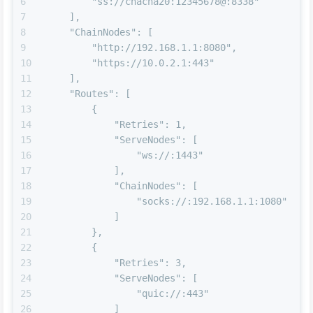
        "ss://chacha20:12345678@:8338"
    ],
    "ChainNodes": [
        "http://192.168.1.1:8080",
        "https://10.0.2.1:443"
    ],
    "Routes": [
        {
            "Retries": 1,
            "ServeNodes": [
                "ws://:1443"
            ],
            "ChainNodes": [
                "socks://:192.168.1.1:1080"
            ]
        },
        {
            "Retries": 3,
            "ServeNodes": [
                "quic://:443"
            ]