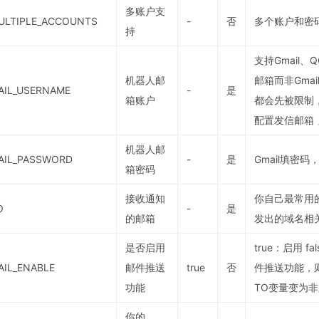
多账户支
ULTIPLE_ACCOUNTS
-
否
多个账户和密码
持
支持Gmail
机器人邮
邮箱而非Gma
AIL_USERNAME
-
是
箱账户
都会先被限制
配置发信邮箱 
机器人邮
AIL_PASSWORD
-
是
Gmail填密
箱密码
接收通知
你自己最常用
O
-
是
的邮箱
发出的域名相
是否启用
true：启用 
AIL_ENABLE
邮件推送
true
否
件推送功能，则上
功能
TO变量变为
你的