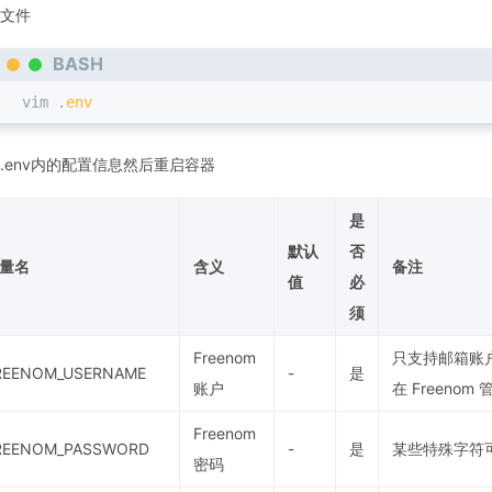
文件
BASH
vim .
env
.env内的配置信息然后重启容器
是
默认
否
量名
含义
备注
值
必
须
Freenom
只支持邮箱账
REENOM_USERNAME
-
是
账户
在 Freen
Freenom
REENOM_PASSWORD
-
是
某些特殊字符可
密码