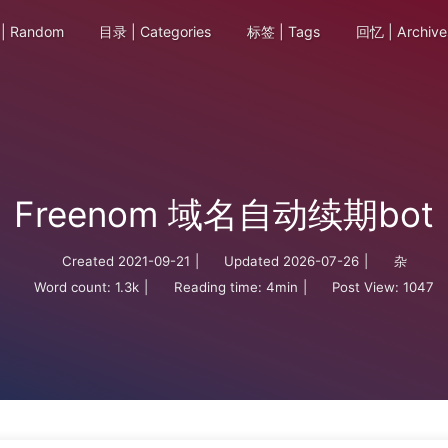
| Random
目录 | Categories
标签 | Tags
回忆 | Archive
Freenom 域名自动续期bot
Created
2021-09-21
|
Updated
2026-07-26
|
杂
Word count:
1.3k
|
Reading time:
4min
|
Post View:
1047