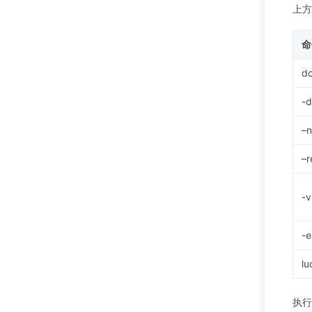
上方
命
do
-
–
–r
-
-
lu
执行