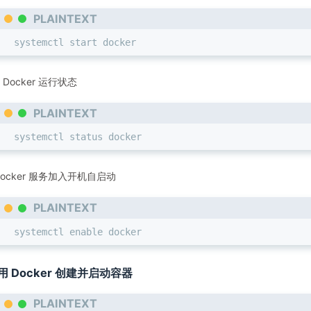
PLAINTEXT
systemctl start docker
 Docker 运行状态
PLAINTEXT
systemctl status docker
Docker 服务加入开机自启动
PLAINTEXT
systemctl enable docker
用 Docker 创建并启动容器
PLAINTEXT