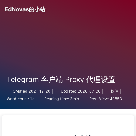
EdNovas的小站
Telegram 客户端 Proxy 代理设置
Created
2021-12-20
|
Updated
2026-07-26
|
软件
|
Word count:
1k
|
Reading time:
3min
|
Post View:
49853