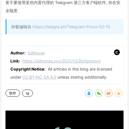
更不要使用某些内置代理的 Telegram 第三方客户端软件, 存在安
全隐患
转载编辑自
https://telegra.ph/Telegram-Proxy-02-15
Author:
EdNovas
Link:
https://ednovas.xyz/2021/12/20/tgproxy/
Copyright Notice:
All articles in this blog are licensed
under
CC BY-NC-SA 4.0
unless stating additionally.
软件
tg