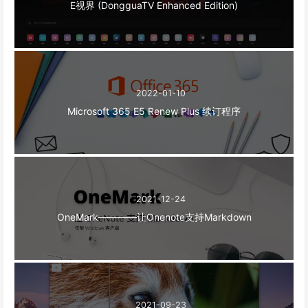
E视界 (DongguaTV Enhanced Edition)
2022-01-10
Microsoft 365 E5 Renew Plus 续订程序
2021-12-24
OneMark————让Onenote支持Markdown
2021-09-23