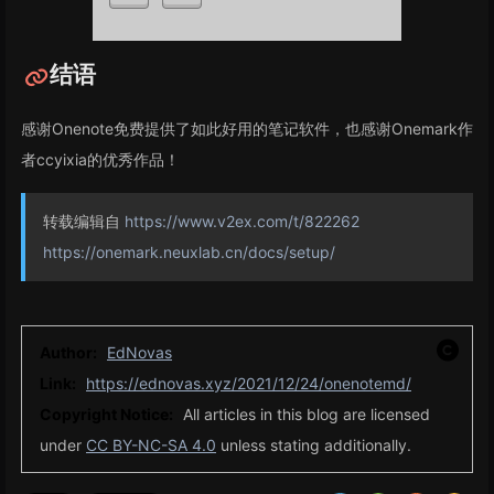
结语
感谢Onenote免费提供了如此好用的笔记软件，也感谢Onemark作
者ccyixia的优秀作品！
转载编辑自
https://www.v2ex.com/t/822262
https://onemark.neuxlab.cn/docs/setup/
Author:
EdNovas
Link:
https://ednovas.xyz/2021/12/24/onenotemd/
Copyright Notice:
All articles in this blog are licensed
under
CC BY-NC-SA 4.0
unless stating additionally.