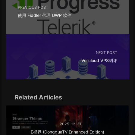
PREVIOUS POST
使用 Fiddler 代理 UWP 软件
NEXT POST
Vollcloud VPS测评
Related Articles
2025-12-31
E视界 (DongguaTV Enhanced Edition)