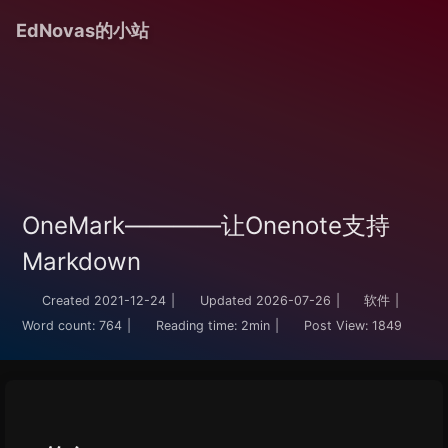
EdNovas的小站
OneMark————让Onenote支持
Markdown
Created
2021-12-24
|
Updated
2026-07-26
|
软件
|
Word count:
764
|
Reading time:
2min
|
Post View:
1849