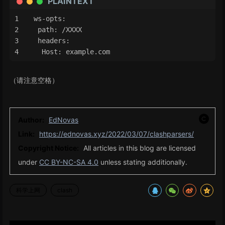
PLAINTEXT
ws-opts:
 path: /XXXX
 headers:
  Host: example.com
（请注意空格）
Author:
EdNovas
Link:
https://ednovas.xyz/2022/03/07/clashparsers/
Copyright Notice:
All articles in this blog are licensed
under
CC BY-NC-SA 4.0
unless stating additionally.
科学上网
clash