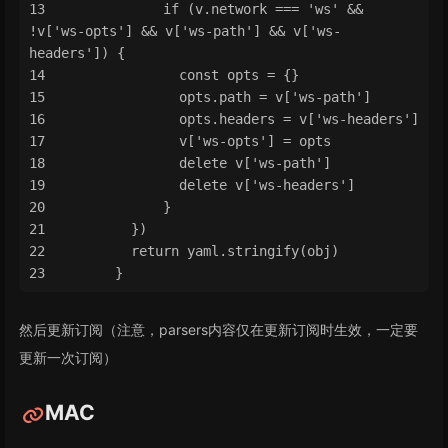
            if (v.network === 'ws' && 
!v['ws-opts'] && v['ws-path'] && v['ws-
headers']) {
              const opts = {}
              opts.path = v['ws-path']
              opts.headers = v['ws-headers']
              v['ws-opts'] = opts
              delete v['ws-path']
              delete v['ws-headers']
            }
        })
        return yaml.stringify(obj)
      }
然后更新订阅（注意，parsers内容仅在更新订阅时生效，一定要
更新一次订阅）
MAC