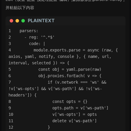
并粘贴以下内容
PLAINTEXT
parsers:
  - reg: '^.*$'
    code: |
      module.exports.parse = async (raw, { 
axios, yaml, notify, console }, { name, url, 
interval, selected }) => {
        const obj = yaml.parse(raw)
        obj.proxies.forEach( v => {
            if (v.network === 'ws' && 
!v['ws-opts'] && v['ws-path'] && !v['ws-
headers']) {
              const opts = {}
              opts.path = v['ws-path']
              v['ws-opts'] = opts
              delete v['ws-path']
            }