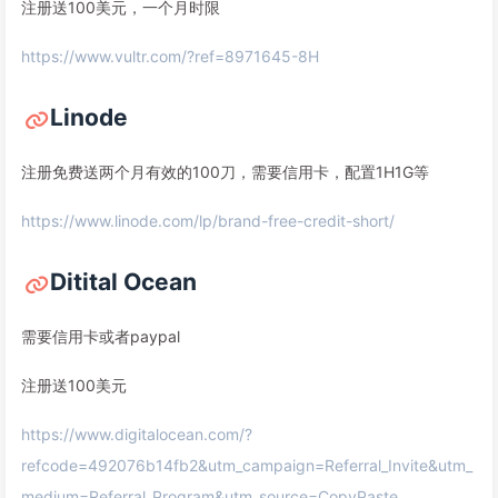
注册送100美元，一个月时限
https://www.vultr.com/?ref=8971645-8H
Linode
注册免费送两个月有效的100刀，需要信用卡，配置1H1G等
https://www.linode.com/lp/brand-free-credit-short/
Ditital Ocean
需要信用卡或者paypal
注册送100美元
https://www.digitalocean.com/?
refcode=492076b14fb2&utm_campaign=Referral_Invite&utm_
medium=Referral_Program&utm_source=CopyPaste