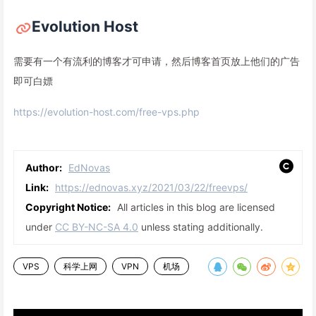
Evolution Host
需要有一个有流利的博客才可申请，然后博客首页放上他们的广告
即可白嫖
https://evolution-host.com/free-vps.php
Author:
EdNovas
Link:
https://ednovas.xyz/2021/03/22/freevps/
Copyright Notice:
All articles in this blog are licensed
under
CC BY-NC-SA 4.0
unless stating additionally.
VPS
科学上网
VPN
机场