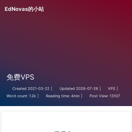
EdNovas的小站
免费VPS
Created
2021-03-22
|
Updated
2026-07-26
|
VPS
|
Word count:
1.2k
|
Reading time:
4min
|
Post View:
13107