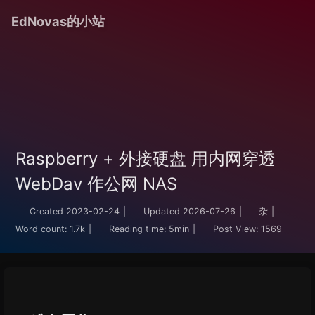
EdNovas的小站
Raspberry + 外接硬盘 用内网穿透
WebDav 作公网 NAS
Created
2023-02-24
|
Updated
2026-07-26
|
杂
|
Word count:
1.7k
|
Reading time:
5min
|
Post View:
1569