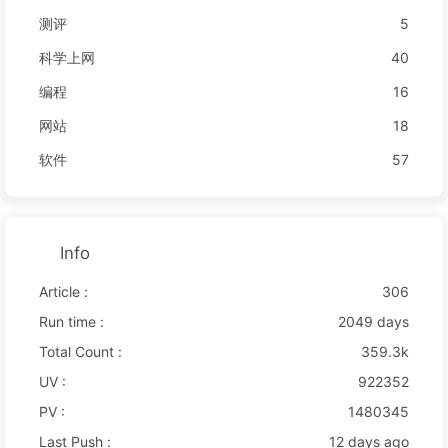
测评
5
科学上网
40
编程
16
网站
18
软件
57
Info
Article :
306
Run time :
2049 days
Total Count :
359.3k
UV :
922352
PV :
1480345
Last Push :
12 days ago