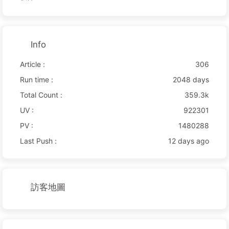
Info
Article :
306
Run time :
2048 days
Total Count :
359.3k
UV :
922301
PV :
1480288
Last Push :
12 days ago
訪客地圖