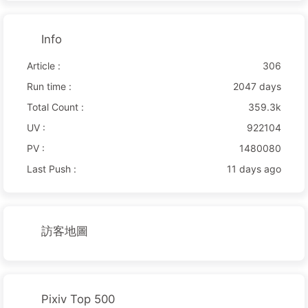
Info
Article :
306
Run time :
2047 days
Total Count :
359.3k
UV :
922104
PV :
1480080
Last Push :
11 days ago
訪客地圖
Pixiv Top 500