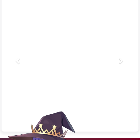
嗨～快来逗我玩吧！