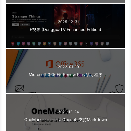
2025-12-31
E视界 (DongguaTV Enhanced Edition)
2022-01-10
Microsoft 365 E5 Renew Plus 续订程序
2021-12-24
OneMark————让Onenote支持Markdown