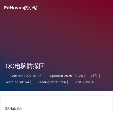
EdNovas的小站
QQ电脑防撤回
Created
2021-01-18
|
Updated
2026-07-26
|
软件
|
Word count:
54
|
Reading time:
1min
|
Post View:
430
GitHub地址：