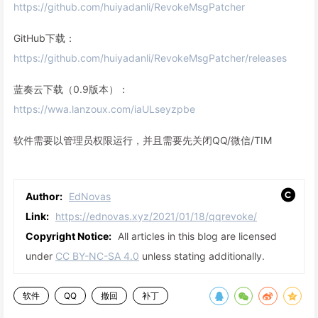
https://github.com/huiyadanli/RevokeMsgPatcher
GitHub下载：
https://github.com/huiyadanli/RevokeMsgPatcher/releases
蓝奏云下载（0.9版本）：
https://wwa.lanzoux.com/iaULseyzpbe
软件需要以管理员权限运行，并且需要先关闭QQ/微信/TIM
Author:
EdNovas
Link:
https://ednovas.xyz/2021/01/18/qqrevoke/
Copyright Notice:
All articles in this blog are licensed
under
CC BY-NC-SA 4.0
unless stating additionally.
软件
QQ
撤回
补丁