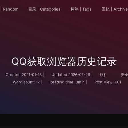
| Random
目录 | Categories
标签 | Tags
回忆 | Archive
QQ获取浏览器历史记录
Created
2021-01-18
|
Updated
2026-07-26
|
软件
安
Word count:
1k
|
Reading time:
3min
|
Post View:
601