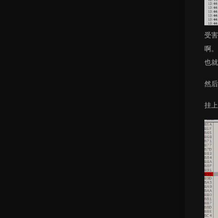
受害
啊。
也就
然后
挂上