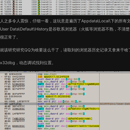
人之多令人震惊，仔细一看，这玩意是遍历了Appdata\Local\下的所有文件夹，然后
User Data\Default\History是谷歌系浏览器（火狐等浏览器不熟
很正常了。
就该研究研究QQ为啥要这么干了，读取到的浏览器历史记录又拿来干啥
x32dbg，动态调试找到位置。