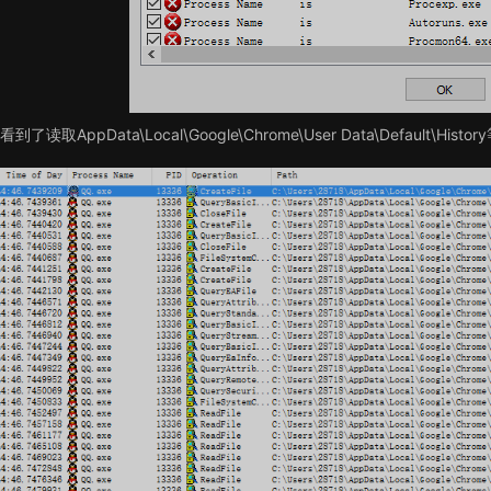
到了读取AppData\Local\Google\Chrome\User Data\Default\His