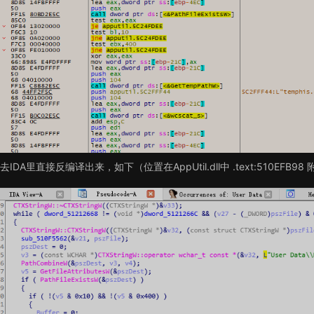
去IDA里直接反编译出来，如下（位置在AppUtil.dll中 .text:510EFB98