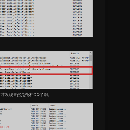
下才发现果然是冤枉QQ了啊。