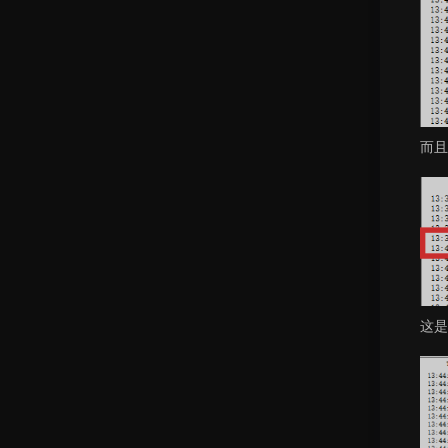
而且
这是